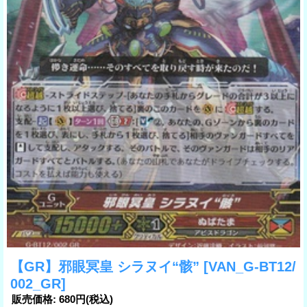
【GR】邪眼冥皇 シラヌイ“骸”
[VAN_G-BT12/
002_GR]
販売価格
:
680円
(税込)