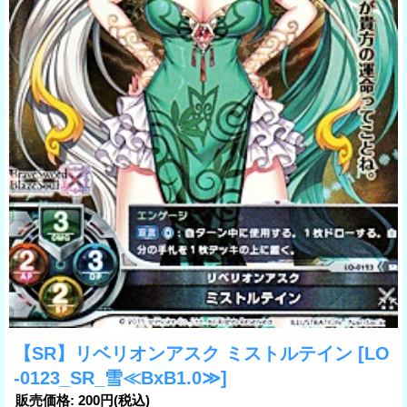
【SR】リベリオンアスク ミストルテイン
[LO
-0123_SR_雪≪BxB1.0≫]
販売価格
:
200円
(税込)