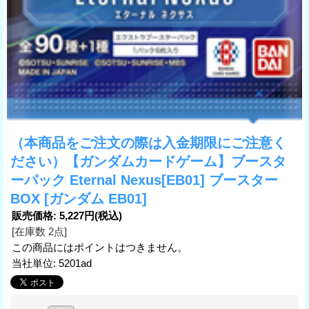
（本商品をご注文の際は入金期限にご注意く
ださい）【ガンダムカードゲーム】ブースタ
ーパック Eternal Nexus[EB01] ブースター
BOX
[ガンダム EB01]
販売価格
:
5,227円
(税込)
[在庫数 2点]
この商品にはポイントはつきません。
当社単位
:
5201ad