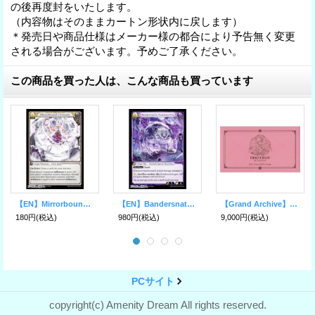
の後再度封をいたします。
（内容物はそのままカートン形状内に戻します）
＊発売日や商品仕様はメーカー様の都合により予告無く変更
される場合がございます。予めご了承ください。
この商品を買った人は、こんな商品も買っています
【EN】Mirrorbound Covenant
【EN】Bandersnatch, Frumious Foe
【Grand Archive】Diao Chan Re:collection
180円
(税込)
980円
(税込)
9,000円
(税込)
PCサイト
copyright(c) Amenity Dream All rights reserved.