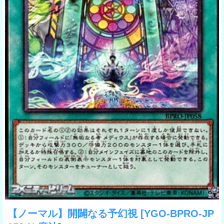
【ノーマル】開闢なる予幻視
[YGO-BPRO-JP