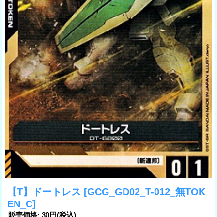
【T】ドートレス
[GCG_GD02_T-012_無TOK
EN_C]
販売価格
:
30円
(税込)