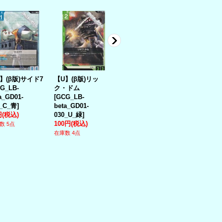
】(β版)サイド7
【U】(β版)リッ
【C】(β版)ホワイ
【C】(β版)
G_LB-
ク・ドム
トベース
決意
[
GCG_L
a_GD01-
[
GCG_LB-
[
GCG_LB-
beta_ST01-
4_C_青
]
beta_GD01-
beta_ST01-015_C_
青
]
円
(税込)
030_U_緑
]
青
]
30円
(税込)
100円
(税込)
200円
(税込)
数 5点
在庫数 8点
在庫数 4点
在庫数 10点