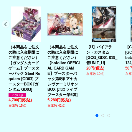
（本商品をご注文
（本商品をご注文
【U】バイアラ
【C
の際は入金期限に
の際は入金期限に
ン・カスタム
[
GC
ご注意ください）
ご注意ください）
[
GCG_GD01-019_
bet
【ガンダムカード
【hololive OFFICI
青UNIT_U
]
12
ゲーム】ブースタ
AL CARD GAM
20円
(税込)
50
ーパック Steel Re
E】ブースターパ
在庫数 10点
在庫
quiem [GD03] ブ
ック第6弾 アヤカ
ースターBOX
[
ガ
シヴァーミリオン
ンダム GD03
]
BOX
[
ホロライブ
ブースター第6弾
]
4,700円
(税込)
5,280円
(税込)
在庫数 15点
在庫数 42点