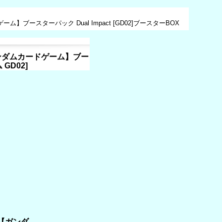
スターパック Dual Impact [GD02]ブースターBOX
ンダムカードゲーム】ブー
 GD02
]
【ガンダ