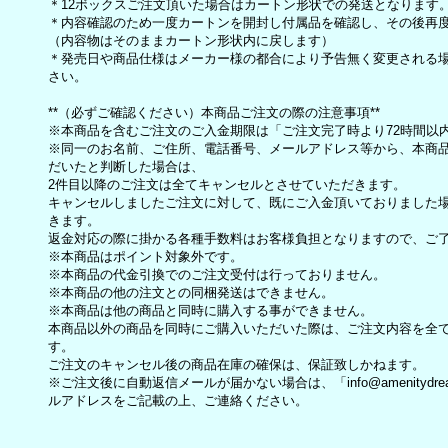
＊12ボックスご注文頂いた場合はカートン形状での発送となります
＊内容確認のため一度カートンを開封し付属品を確認し、その後再
（内容物はそのままカートン形状内に戻します）
＊発売日や商品仕様はメーカー様の都合により予告無く変更される
さい。
**（必ずご確認ください）本商品ご注文の際の注意事項**
※本商品を含むご注文のご入金期限は「ご注文完了時より72時間以
※同一のお名前、ご住所、電話番号、メールアドレス等から、本商品
だいたと判断した場合は、
2件目以降のご注文は全てキャンセルとさせていただきます。
キャンセルしましたご注文に対して、既にご入金頂いておりました
きます。
返金対応の際に掛かる各種手数料はお客様負担となりますので、ご
※本商品はポイント対象外です。
※本商品の代金引換でのご注文受付は行っておりません。
※本商品の他の注文との同梱発送はできません。
※本商品は他の商品と同時に購入する事ができません。
本商品以外の商品を同時にご購入いただいた際は、ご注文内容を全
す。
ご注文のキャンセル後の商品在庫の確保は、保証致しかねます。
※ご注文後に自動返信メールが届かない場合は、「info@amenitydr
ルアドレスをご記載の上、ご連絡ください。