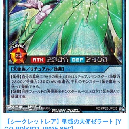
【シークレットレア】聖域の天使ゼラート
[Y
GO-RD/KP22-JP035-SEC]