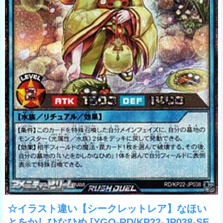
☆イラスト違い【シークレットレア】なほい
とをかしひなひめ
[YGO-RD/KP22-JP038-SE