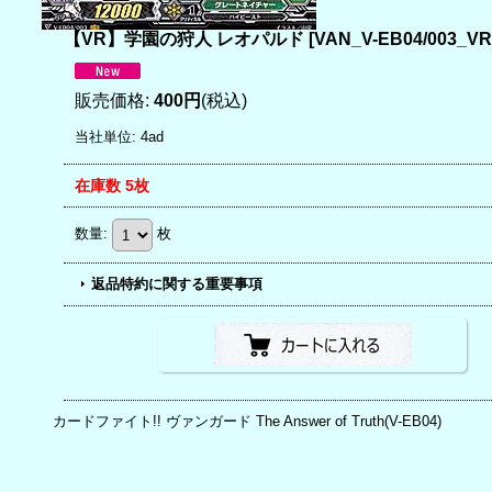
【VR】学園の狩人 レオパルド
[
VAN_V-EB04/003_VR
販売価格
:
400円
(税込)
当社単位
:
4ad
在庫数 5枚
数量
:
枚
返品特約に関する重要事項
カードファイト!! ヴァンガード The Answer of Truth(V-EB04)