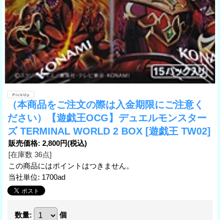
（本商品をご注文の際は入金期限にご注意く
ださい）【遊戯王OCG】デュエルモンスター
ズ TERMINAL WORLD 2 BOX
[遊戯王 TW02]
販売価格
:
2,800円
(税込)
[在庫数 36点]
この商品にはポイントはつきません。
当社単位
:
1700ad
数量
:
個