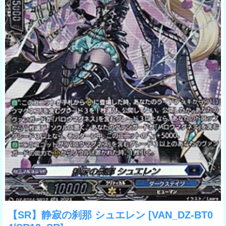
【SR】静寂の刹那 シュエレン
[VAN_DZ-BT0