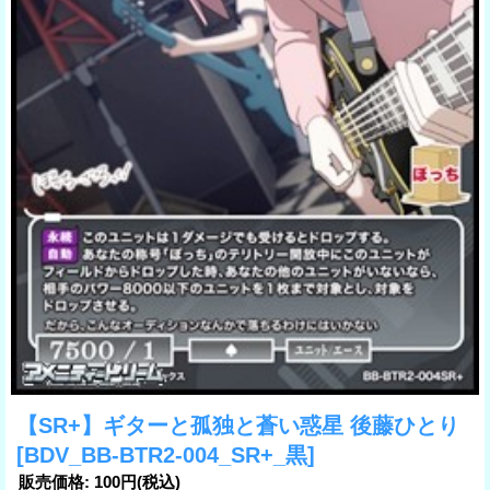
【SR+】ギターと孤独と蒼い惑星 後藤ひとり
[BDV_BB-BTR2-004_SR+_黒]
販売価格
:
100円
(税込)