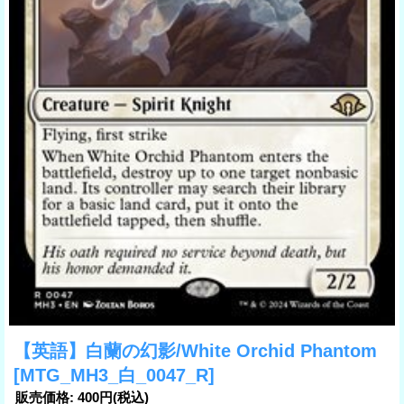
【英語】白蘭の幻影/White Orchid Phantom
[MTG_MH3_白_0047_R]
販売価格
:
400円
(税込)