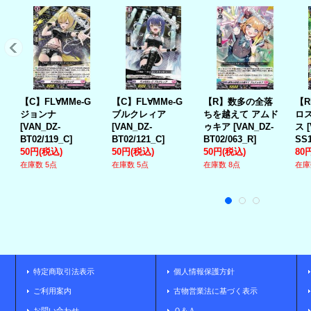
【C】FL∀MMe-G
【C】FL∀MMe-G
【R】数多の全落
【
ジョンナ
ブルクレィア
ちを越えて アムド
ロス
[
VAN_DZ-
[
VAN_DZ-
ゥキア
[
VAN_DZ-
ス
[
BT02/119_C
]
BT02/121_C
]
BT02/063_R
]
SS1
50円
(税込)
50円
(税込)
50円
(税込)
80
在庫数 5点
在庫数 5点
在庫数 8点
在庫
特定商取引法表示
個人情報保護方針
ご利用案内
古物営業法に基づく表示
お問い合わせ
Ｑ＆Ａ