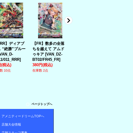
RRR】ディアブ
【FR】数多の全落
【FR】Dive to Blu
【FR】魂絶
 “絶勝”ブルー
ちを越えて アムド
e リカリス
士 ザガン
[
V
VAN_D-
ゥキア
[
VAN_DZ-
[
VAN_DZ-
BT13/FR10_
1/011_RRR
]
BT02/FR45_FR
]
BT02/FR44_FR
]
円
(税込)
380円
(税込)
150円
(税込)
680円
(税込)
数 10点
在庫数 2点
在庫数 4点
在庫数 3点
ページトップへ
アメニティードリームTOPへ
店舗大会情報
店舗スタッフ募集