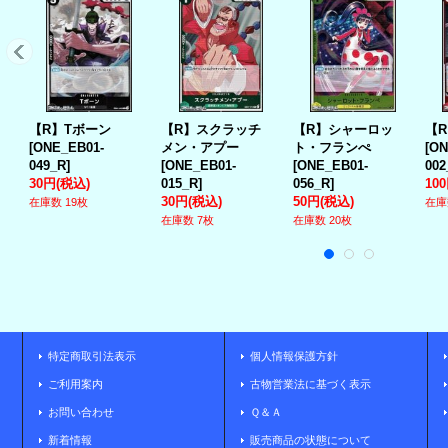
【R】Tボーン
【R】スクラッチ
【R】シャーロッ
【
[
ONE_EB01-
メン・アプー
ト・フランぺ
[
ON
049_R
]
[
ONE_EB01-
[
ONE_EB01-
002
30円
(税込)
015_R
]
056_R
]
10
30円
(税込)
50円
(税込)
在庫数 19枚
在庫
在庫数 7枚
在庫数 20枚
特定商取引法表示
個人情報保護方針
ご利用案内
古物営業法に基づく表示
お問い合わせ
Ｑ＆Ａ
新着情報
販売商品の状態について