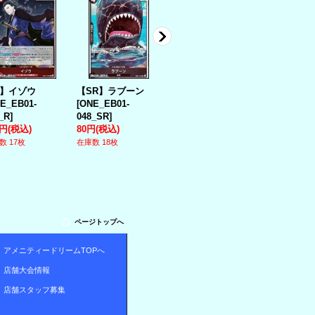
R】イゾウ
【SR】ラブーン
【R】エドワー
【R】Mr.1
E_EB01-
[
ONE_EB01-
ド・ウィーブル
ボーネス)
_R
]
048_SR
]
[
ONE_EB01-
[
ONE_EB01-
0円
(税込)
80円
(税込)
023_R
]
027_R
]
50円
(税込)
30円
(税込)
数 17枚
在庫数 18枚
在庫数 11枚
在庫数 15枚
ページトップへ
アメニティードリームTOPへ
店舗大会情報
店舗スタッフ募集