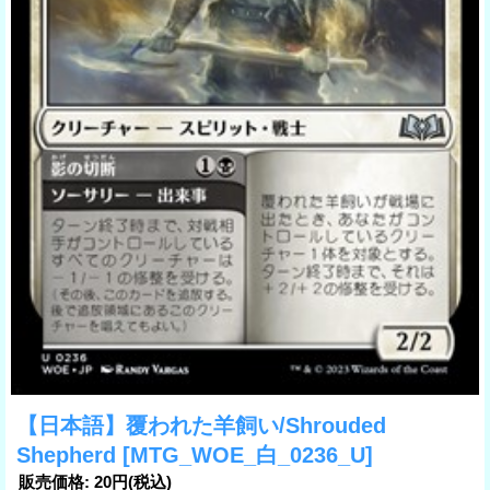
【日本語】覆われた羊飼い/Shrouded
Shepherd
[MTG_WOE_白_0236_U]
販売価格
:
20円
(税込)