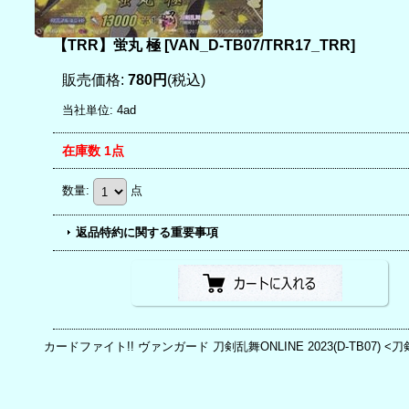
【TRR】蛍丸 極
[
VAN_D-TB07/TRR17_TRR
]
販売価格
:
780円
(税込)
当社単位
:
4ad
在庫数 1点
数量
:
点
返品特約に関する重要事項
カードファイト!! ヴァンガード 刀剣乱舞ONLINE 2023(D-TB07) <