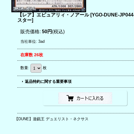
【レア】エピュアリィ・ノアール
[
YGO-DUNE-JP04
スター
]
販売価格
:
50円
(税込)
当社単位
:
3ad
在庫数 26枚
数量
:
枚
返品特約に関する重要事項
【DUNE】遊戯王 デュエリスト・ネクサス