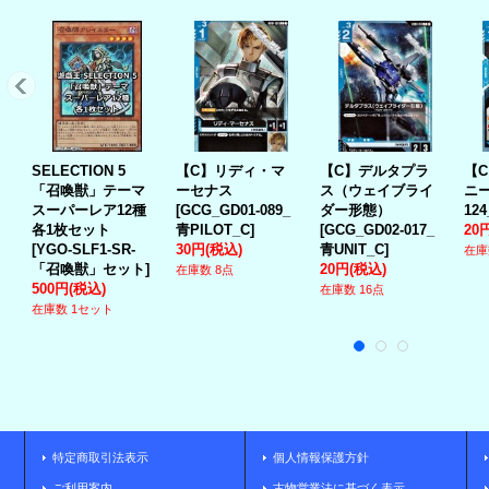
SELECTION 5
【C】リディ・マ
【C】デルタプラ
【
「召喚獣」テーマ
ーセナス
ス（ウェイブライ
ニ
スーパーレア12種
[
GCG_GD01-089_
ダー形態）
12
各1枚セット
青PILOT_C
]
[
GCG_GD02-017_
20
[
YGO-SLF1-SR-
30円
(税込)
青UNIT_C
]
在庫
「召喚獣」セット
]
20円
(税込)
在庫数 8点
500円
(税込)
在庫数 16点
在庫数 1セット
特定商取引法表示
個人情報保護方針
ご利用案内
古物営業法に基づく表示