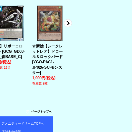
C】リボーコロ
☆新絵【シークレ
【ノーマル】ゴー
【スーパー
ー
[
GCG_GD03-
ットレア】ドロー
ストリック・ショ
エピュアリ
4_青BASE_C
]
ル＆ロックバード
ット
[
YGO-BACH-
ューティ
[
Y
円
(税込)
[
YGO-PAC1-
JP057-N－魔法
]
DBAD-JP01
JP026-SC-モンス
80円
(税込)
モンスター
]
数 15点
ター
]
300円
(税込)
在庫数 7枚
1,000円
(税込)
在庫数 2枚
在庫数 9枚
ページトップへ
アメニティードリームTOPへ
店舗大会情報