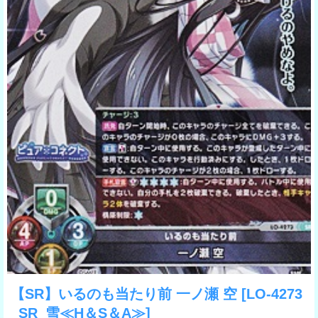
【SR】いるのも当たり前 一ノ瀬 空
[LO-4273
_SR_雪≪H＆S＆A≫]