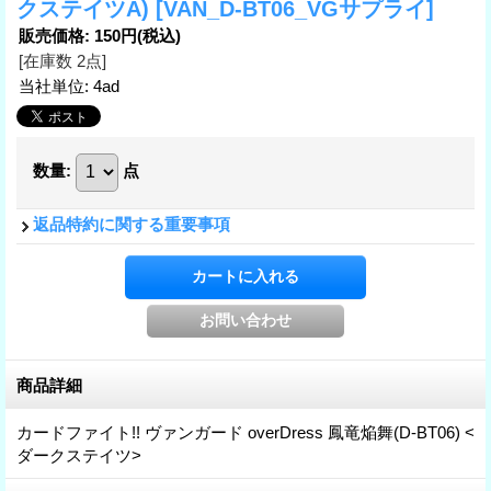
クステイツA)
[VAN_D-BT06_VGサプライ]
販売価格
:
150円
(税込)
[在庫数 2点]
当社単位
:
4ad
数量
:
点
返品特約に関する重要事項
商品詳細
カードファイト!! ヴァンガード overDress 鳳竜焔舞(D-BT06) <
ダークステイツ>