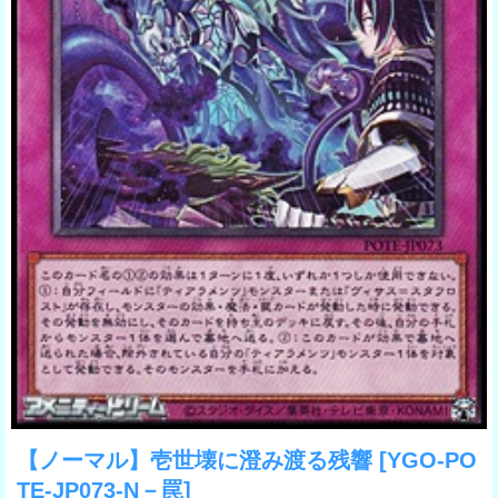
【ノーマル】壱世壊に澄み渡る残響
[YGO-PO
TE-JP073-N－罠]