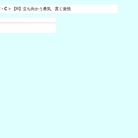
R・C
>
【R】立ち向かう勇気、貫く覚悟