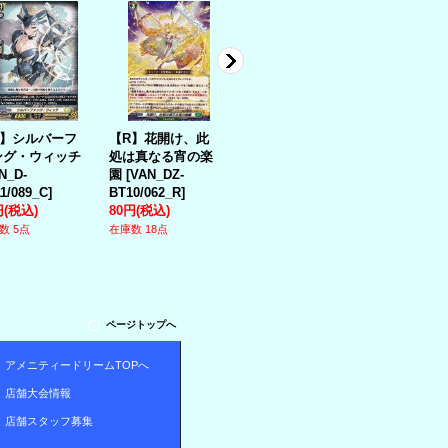
C】シルバーフ
【R】花開け、此
【RR】創成魔獣
【Re】流撃
ング・ウィッチ
処は真なる宵の楽
囂々喚き
イブ・シュ
N_D-
園
[
VAN_DZ-
[
VAN_DZ-
[
VAN_DZ-
1/089_C
]
BT10/062_R
]
BT14/031_RR
]
SS01/Re30_
円
(税込)
80円
(税込)
70円
(税込)
180円
(税込)
数 5点
在庫数 18点
在庫数 8点
在庫数 1点
ページトップへ
アメニティードリームTOPへ
店舗大会情報
店舗スタッフ募集