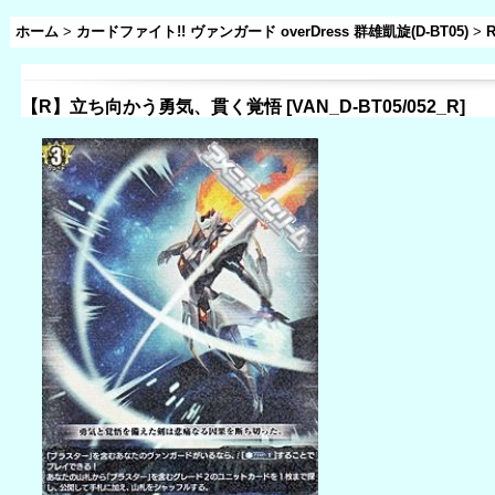
ホーム
>
カードファイト!! ヴァンガード overDress 群雄凱旋(D-BT05)
>
【R】立ち向かう勇気、貫く覚悟
[
VAN_D-BT05/052_R
]