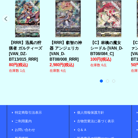
【RRR】迅風の狩
【RRR】叡智の神
【C】林檎の魔女
【
猟者 ガルティーズ
器 アンジェリカ
シードル
[
VAN_D-
ァ
[
VAN_DZ-
[
VAN_D-
BT08/084_C
]
[
VA
BT13/015_RRR
]
BT08/008_RRR
]
100円
(税込)
BT1
80円
(税込)
2,980円
(税込)
50
在庫数 6点
在庫数 1点
在庫数 4点
在庫
特定商取引法表示
個人情報保護方針
ご利用案内
古物営業法に基づく表示
お問い合わせ
Ｑ＆Ａ