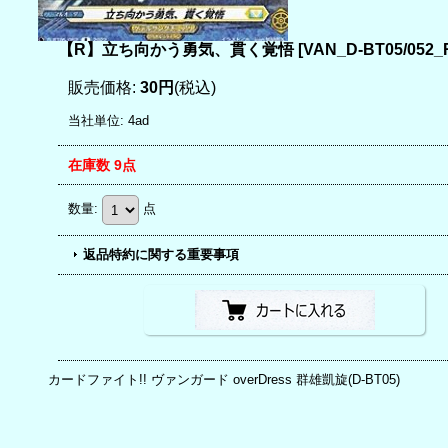
【R】立ち向かう勇気、貫く覚悟
[
VAN_D-BT05/052_
販売価格
:
30円
(税込)
当社単位
:
4ad
在庫数 9点
数量
:
点
返品特約に関する重要事項
カードファイト!! ヴァンガード overDress 群雄凱旋(D-BT05)