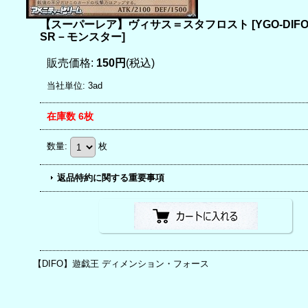
【スーパーレア】ヴィサス＝スタフロスト
[
YGO-DIFO
SR－モンスター
]
販売価格
:
150円
(税込)
当社単位
:
3ad
在庫数 6枚
数量
:
枚
返品特約に関する重要事項
【DIFO】遊戯王 ディメンション・フォース