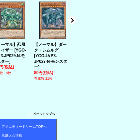
ノーマル】烈風
【ノーマル】ダー
【ノーマル】クシ
【レア】招
ライザー
[
YGO-
ク・シムルグ
ャトリラ・オーバ
ムルグ
[
YGO
3-JP029-N-モ
[
YGO-LVP3-
ーラップ
[
YGO-
RIRA-JP018
スター
]
JP027-N-モンスタ
PHHY-JP057-N－
ンスター
]
0円
(税込)
ー
]
魔法
]
50円
(税込)
80円
(税込)
50円
(税込)
数 14枚
在庫数 13点
在庫数 21枚
在庫数 21枚
ページトップへ
アメニティードリームTOPへ
店舗大会情報