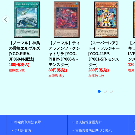
【ノーマル】神鳥
【ノーマル】ティ
【スーパーレア】
【
の霊峰エルブルズ
アラメンツ・クシ
トイ・ソルジャー
帝
[
YGO-RIRA-
ャトリラ
[
YGO-
[
YGO-24PP-
LVP
JP060-N-魔法
]
PHHY-JP008-N－
JP001-SR-モンス
ン
180円
(税込)
モンスター
]
ター
]
12
80円
(税込)
280円
(税込)
在庫数 2枚
在庫
在庫数 5枚
在庫数 1枚
特定商取引法表示
個人情報保護方針
ご利用案内
古物営業法に基づく表示