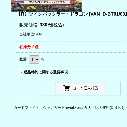
【R】ツインバックラー・ドラゴン
[
VAN_D-BT01/03
販売価格
:
380円
(税込)
当社単位
:
4ad
在庫数 9点
数量
:
点
返品特約に関する重要事項
カードファイト!! ヴァンガード overDress 五大世紀の黎明(D-BT0