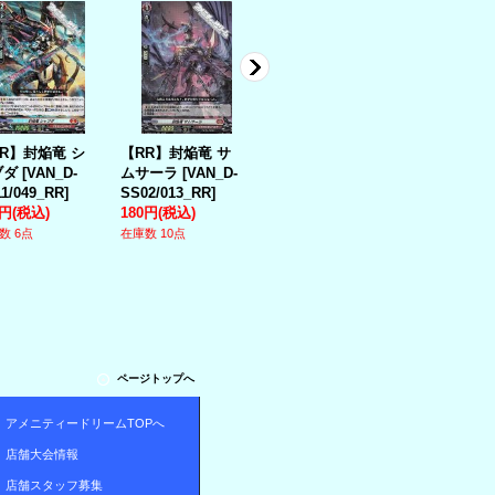
R】封焔竜 シ
【RR】封焔竜 サ
【ORR】再起の竜
【ORR】再
ブダ
[
VAN_D-
ムサーラ
[
VAN_D-
神王 ドラグヴェー
神王 ドラグ
1/049_RR
]
SS02/013_RR
]
ダ
[
VAN_DZ-
ダ
[
VAN_D-
0円
(税込)
180円
(税込)
BT07/020_ORR
]
BT06/016_
280円
(税込)
数 6点
在庫数 10点
380円
(税込)
在庫数 1点
在庫数 1点
ページトップへ
アメニティードリームTOPへ
店舗大会情報
店舗スタッフ募集