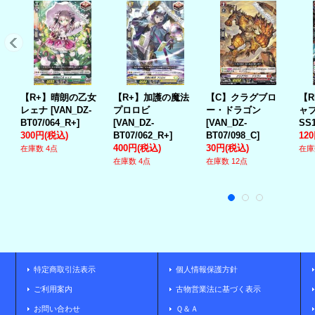
【R+】晴朗の乙女
【R+】加護の魔法
【C】クラグブロ
【R
レェナ
[
VAN_DZ-
プロロビ
ー・ドラゴン
ャ
BT07/064_R+
]
[
VAN_DZ-
[
VAN_DZ-
SS1
300円
(税込)
BT07/062_R+
]
BT07/098_C
]
12
400円
(税込)
30円
(税込)
在庫数 4点
在庫
在庫数 4点
在庫数 12点
特定商取引法表示
個人情報保護方針
ご利用案内
古物営業法に基づく表示
お問い合わせ
Ｑ＆Ａ