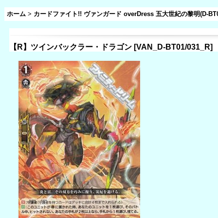
ホーム
>
カードファイト!! ヴァンガード overDress 五大世紀の黎明(D-BT0
【R】ツインバックラー・ドラゴン
[
VAN_D-BT01/031_R
]