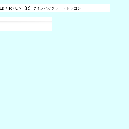
1)
>
R・C
>
【R】ツインバックラー・ドラゴン