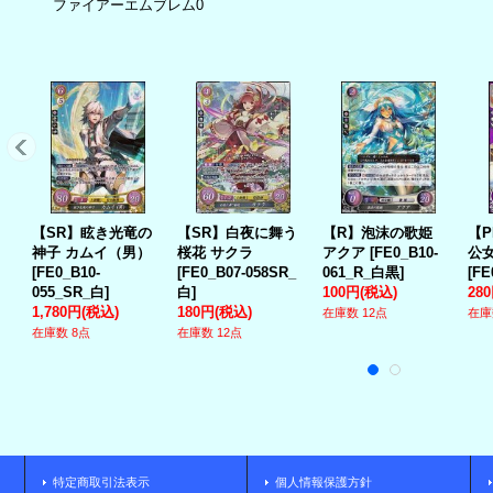
ファイアーエムブレム0
【SR】眩き光竜の
【SR】白夜に舞う
【R】泡沫の歌姫
【
神子 カムイ（男）
桜花 サクラ
アクア
[
FE0_B10-
公女
[
FE0_B10-
[
FE0_B07-058SR_
061_R_白黒
]
[
FE
055_SR_白
]
白
]
100円
(税込)
28
1,780円
(税込)
180円
(税込)
在庫数 12点
在庫
在庫数 8点
在庫数 12点
特定商取引法表示
個人情報保護方針