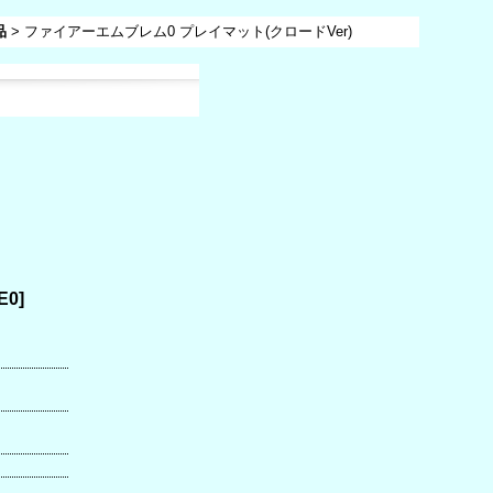
品
>
ファイアーエムブレム0 プレイマット(クロードVer)
E0
]