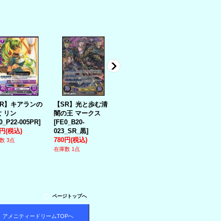
PR】キアランの
【SR】光と歩む清
【SR】夜を越えし
【SR】闇の
 リン
闇の王 マークス
姫 カンナ（女）
く暁 カムイ
0_P22-005PR
]
[
FE0_B20-
[
FE0_B10-
[
FE0_B14-0
0円
(税込)
023_SR_黒
]
051_SR_白黒
]
白
]
780円
(税込)
数 3点
在庫なし
在庫なし
在庫数 1点
ページトップへ
アメニティードリームTOPへ