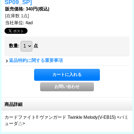
SP09_SP]
販売価格
:
340円
(税込)
[在庫数 1点]
当社単位
:
4ad
数量
:
点
返品特約に関する重要事項
商品詳細
カードファイト!! ヴァンガード Twinkle Melody(V-EB15) <バミ
ューダ△>