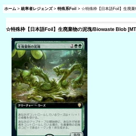
ホーム
>
統率者レジェンズ
>
特殊系Foil
>
☆特殊枠【日本語Foil】生廃棄物の泥
☆特殊枠【日本語Foil】生廃棄物の泥塊/Biowaste Blob
[
MT