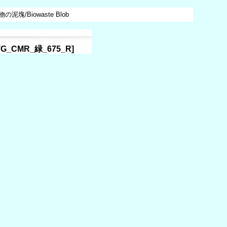
塊/Biowaste Blob
G_CMR_緑_675_R
]