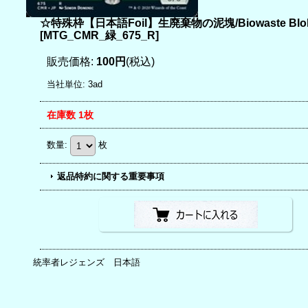
☆特殊枠【日本語Foil】生廃棄物の泥塊/Biowaste Blo
[
MTG_CMR_緑_675_R
]
販売価格
:
100円
(税込)
当社単位
:
3ad
在庫数 1枚
数量
:
枚
返品特約に関する重要事項
統率者レジェンズ 日本語