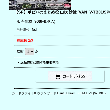
【SP】ポピパのまとめ役 山吹 沙綾
[
VAN_V-TB01/SP
販売価格
:
900円
(税込)
当社単位
:
4ad
在庫数 2点
数量
:
点
返品特約に関する重要事項
カードファイト!! ヴァンガード BanG Dream! FILM LIVE(V-TB01)