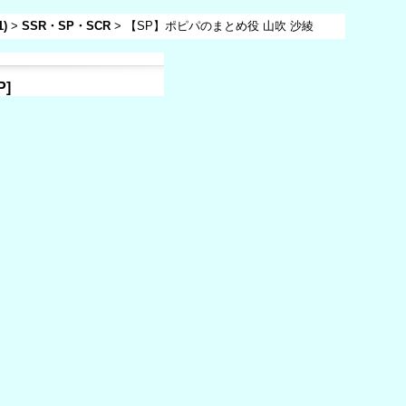
)
>
SSR・SP・SCR
>
【SP】ポピパのまとめ役 山吹 沙綾
P
]