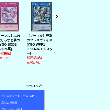
ノーマル】ふわ
【ノーマル】死翼
【ウルトラレア】
【スーパー
だりぃずと夢の
のフレスヴェイス
金満で謙虚な壺
エフェクト
YGO-BODE-
[
YGO-WPP1-
[
YGO-RC04-
ーラー
[
YGO
74-N-罠
]
JP066-N-モンスタ
JP067_UR_魔法
]
RC04-JP003
0円
(税込)
ー
]
150円
(税込)
モンスター
]
50円
(税込)
80円
(税込)
数 12枚
在庫数 15枚
在庫数 1枚
在庫数 19枚
ページトップへ
アメニティードリームTOPへ
店舗大会情報
店舗スタッフ募集