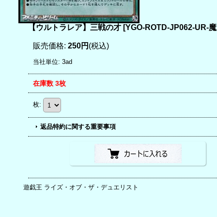
【ウルトラレア】三戦の才
[
YGO-ROTD-JP062-UR-
販売価格
:
250円
(税込)
当社単位
:
3ad
在庫数 3枚
枚
:
返品特約に関する重要事項
遊戯王 ライズ・オブ・ザ・デュエリスト