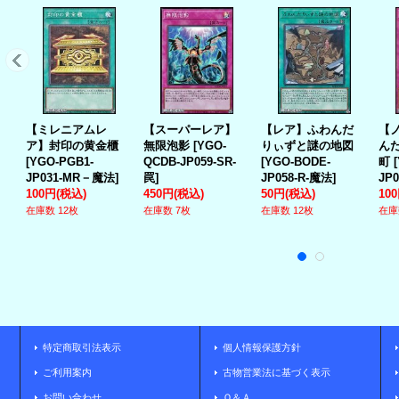
【ミレニアムレ
【スーパーレア】
【レア】ふわんだ
【
ア】封印の黄金櫃
無限泡影
[
YGO-
りぃずと謎の地図
ん
[
YGO-PGB1-
QCDB-JP059-SR-
[
YGO-BODE-
町
[
JP031-MR－魔法
]
罠
]
JP058-R-魔法
]
JP0
100円
(税込)
450円
(税込)
50円
(税込)
10
在庫数 12枚
在庫数 7枚
在庫数 12枚
在庫
特定商取引法表示
個人情報保護方針
ご利用案内
古物営業法に基づく表示
お問い合わせ
Ｑ＆Ａ