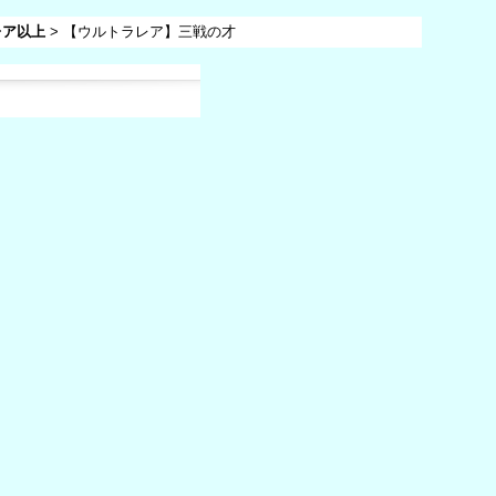
レア以上
>
【ウルトラレア】三戦の才