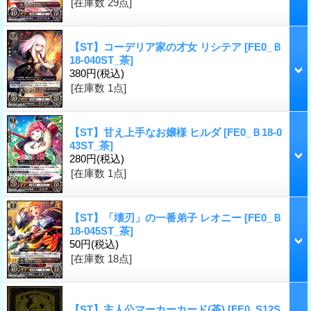
[在庫数 29点]
【ST】コーデリア家の才女 リシテア
[FE0_Ｂ
18-040ST_茶]
380円
(税込)
[在庫数 1点]
【ST】甘え上手なお嬢様 ヒルダ
[FE0_Ｂ18-0
43ST_茶]
280円
(税込)
[在庫数 1点]
【ST】「壊刃」の一番弟子 レオニー
[FE0_Ｂ
18-045ST_茶]
50円
(税込)
[在庫数 18点]
【ST】主人公マーカーカード(茶)
[FE0_S12S